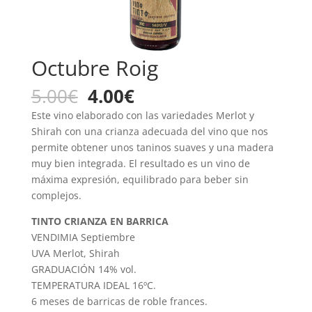
Octubre Roig
El
El
5.00
€
4.00
€
precio
precio
Este vino elaborado con las variedades Merlot y
original
actual
Shirah con una crianza adecuada del vino que nos
era:
es:
permite obtener unos taninos suaves y una madera
5.00€.
4.00€.
muy bien integrada. El resultado es un vino de
máxima expresión, equilibrado para beber sin
complejos.
TINTO CRIANZA EN BARRICA
VENDIMIA Septiembre
UVA Merlot, Shirah
GRADUACIÓN 14% vol.
TEMPERATURA IDEAL 16ºC.
6 meses de barricas de roble frances.