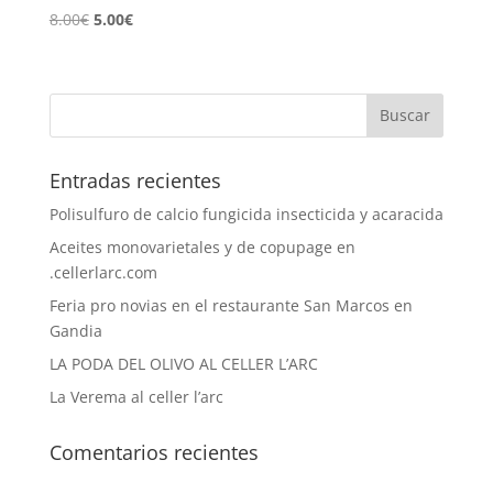
El
El
8.00
€
5.00
€
precio
precio
original
actual
era:
es:
8.00€.
5.00€.
Entradas recientes
Polisulfuro de calcio fungicida insecticida y acaracida
Aceites monovarietales y de copupage en
.cellerlarc.com
Feria pro novias en el restaurante San Marcos en
Gandia
LA PODA DEL OLIVO AL CELLER L’ARC
La Verema al celler l’arc
Comentarios recientes