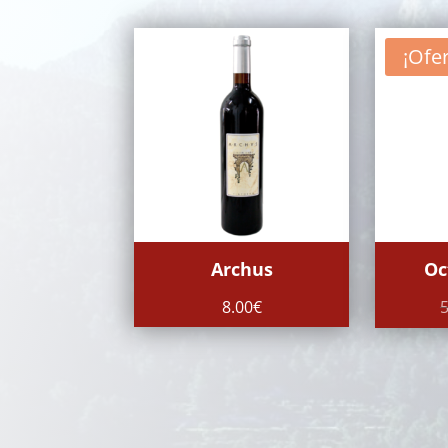
¡Ofer
Archus
Oc
8.00
€
5