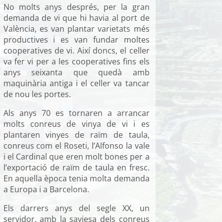
No molts anys després, per la gran
demanda de vi que hi havia al port de
València, es van plantar varietats més
productives i es van fundar moltes
cooperatives de vi. Així doncs, el celler
va fer vi per a les cooperatives fins els
anys seixanta que quedà amb
maquinària antiga i el celler va tancar
de nou les portes.
Als anys 70 es tornaren a arrancar
molts conreus de vinya de vi i es
plantaren vinyes de raïm de taula,
conreus com el Roseti, l’Alfonso la vale
i el Cardinal que eren molt bones per a
l’exportació de raïm de taula en fresc.
En aquella època tenia molta demanda
a Europa i a Barcelona.
Els darrers anys del segle XX, un
servidor, amb la saviesa dels conreus