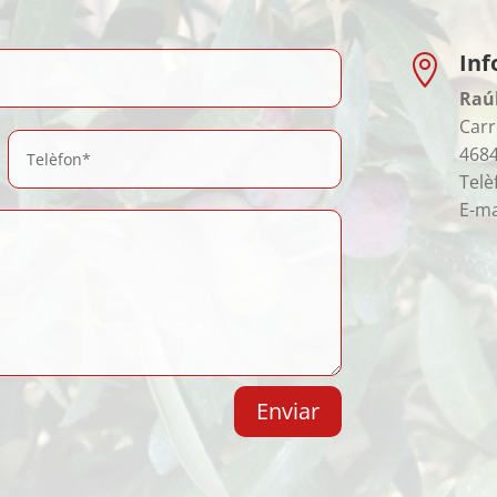
Inf

Raú
Carr
4684
Telè
E-ma
Enviar