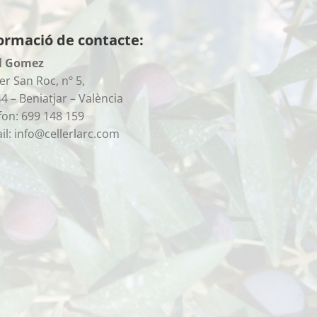
ormació de contacte:
l Gomez
er San Roc, nº 5,
4 – Beniatjar – València
fon: 699 148 159
il: info@cellerlarc.com