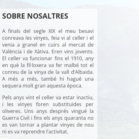
SOBRE NOSALTRES
A finals del segle XIX el meu besavi
conreava les vinyes, feia vi al celler i el
venia a granel en cuirs al mercat de
València i de Xàtiva. Eren vins jovents.
El celler va funcionar fins el 1910, any
en què la fil·loxera va fer malbé tot el
conreu de la vinya de la vall d’Albaida.
A més a més, també hi hagué una
sequera molt gran aquesta època.
Pels anys vint el celler va estar inactiu,
i les vinyes foren substituïdes per
oliveres. Uns anys després vingué la
Guerra Civil i fins els anys quaranta no
es van tornar a plantar vinyes de nou
ni es va reprendre l’activitat.