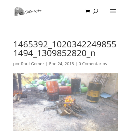
1465392_1020342249855
1494_1309852820_n
por
Raul Gomez
|
Ene 24, 2018
|
0 Comentarios