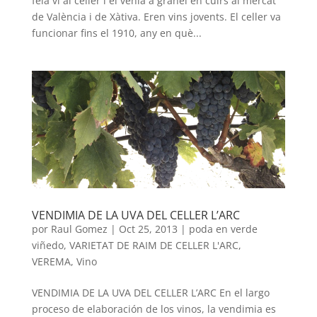
feia vi al celler i el venia a granel en cuirs al mercat
de València i de Xàtiva. Eren vins jovents. El celler va
funcionar fins el 1910, any en què...
VENDIMIA DE LA UVA DEL CELLER L’ARC
por
Raul Gomez
|
Oct 25, 2013
|
poda en verde
viñedo
,
VARIETAT DE RAIM DE CELLER L'ARC
,
VEREMA
,
Vino
VENDIMIA DE LA UVA DEL CELLER L’ARC En el largo
proceso de elaboración de los vinos, la vendimia es