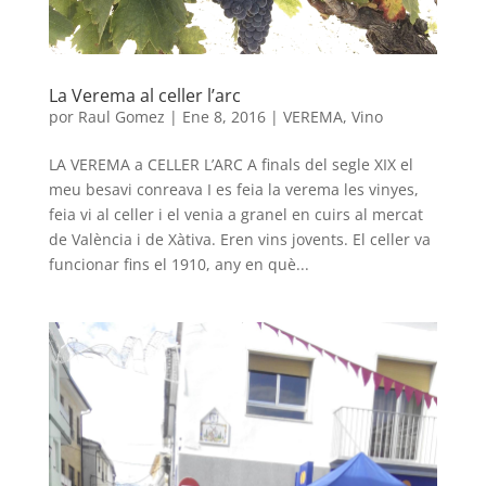
La Verema al celler l’arc
por
Raul Gomez
|
Ene 8, 2016
|
VEREMA
,
Vino
LA VEREMA a CELLER L’ARC A finals del segle XIX el
meu besavi conreava I es feia la verema les vinyes,
feia vi al celler i el venia a granel en cuirs al mercat
de València i de Xàtiva. Eren vins jovents. El celler va
funcionar fins el 1910, any en què...